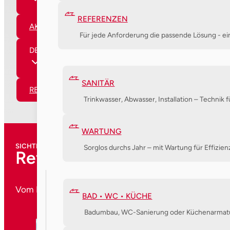
REFERENZEN
AKTUELLES
Für jede Anforderung die passende Lösung - eini
DER SCHAIRER
SANITÄR
REFERENZEN
Trinkwasser, Abwasser, Installation – Technik 
WARTUNG
SICHTBARE QUALITÄT
Sorglos durchs Jahr – mit Wartung für Effizie
Referenzen
Vom Heizungsumbau bis zur kompletten Badsanierung: Je
BAD • WC • KÜCHE
Badumbau, WC-Sanierung oder Küchenarmatu